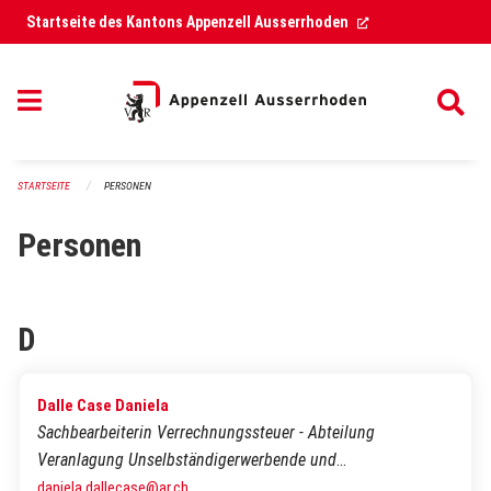
Navigation überspringen
(External Link)
Startseite des Kantons Appenzell Ausserrhoden
STARTSEITE
PERSONEN
Personen
D
Dalle Case Daniela
Sachbearbeiterin Verrechnungssteuer - Abteilung
Veranlagung Unselbständigerwerbende und
Nichterwerbstätige (USE und NE)
daniela.dallecase@ar.ch