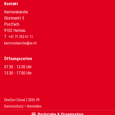
Kontakt
Kantonskanzlei
Obstmarkt 3
Postfach
9102 Herisau
T:
+41 71 353 61 11
kantonskanzlei@ar.ch
Öffnungszeiten
07.30 - 12.00 Uhr
13.30 - 17.00 Uhr
|
(External Link)
(External Link)
OneGov Cloud
2026.39
(External Link)
Datenschutz
Anmelden
Buchstabe & Organisation