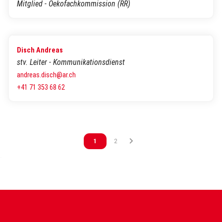
Mitglied - Oekofachkommission (RR)
Disch Andreas
stv. Leiter - Kommunikationsdienst
andreas.disch@ar.ch
+41 71 353 68 62
Vous êtes sur la page
1
Vous êtes sur la page
2