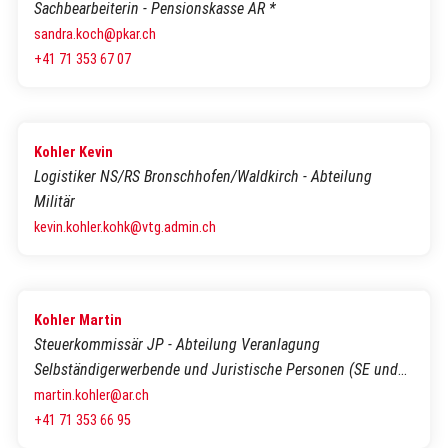
Sachbearbeiterin - Pensionskasse AR *
sandra.koch@pkar.ch
+41 71 353 67 07
Kohler Kevin
Logistiker NS/RS Bronschhofen/Waldkirch - Abteilung
Militär
kevin.kohler.kohk@vtg.admin.ch
Kohler Martin
Steuerkommissär JP - Abteilung Veranlagung
Selbständigerwerbende und Juristische Personen (SE und
JP)
martin.kohler@ar.ch
+41 71 353 66 95