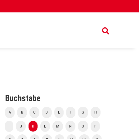
Buchstabe
A
B
C
D
E
F
G
H
I
J
K
L
M
N
O
P