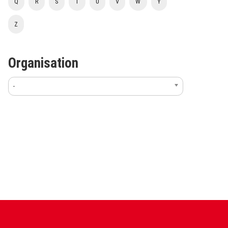
Q
R
S
T
U
V
W
Y
Z
Organisation
-