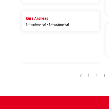
Kurz Andreas
Einwohnerrat - Einwohnerrat
Vous êtes sur 
1
Vous êtes
2
Vou
3