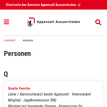
Navigation überspringen
(External Link)
Startseite des Kantons Appenzell Ausserrhoden
STARTSEITE
PERSONEN
Personen
Q
Quaile Sascha
Leiter / Kantonstierarzt beider Appenzell - Veterinäramt
Mitglied - Jagdkommission (RR)
Mitglied mit beratender Stimme - Kommission für