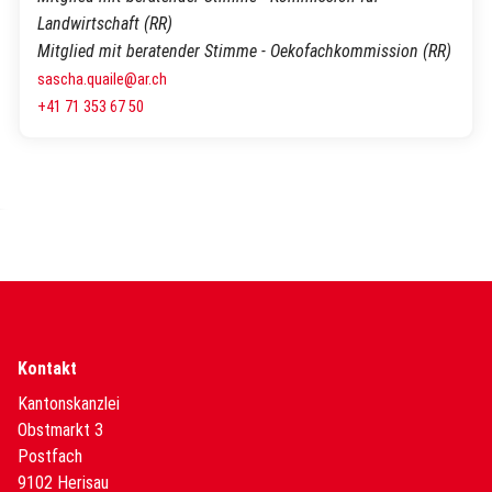
Landwirtschaft (RR)
Mitglied mit beratender Stimme - Oekofachkommission (RR)
sascha.quaile@ar.ch
+41 71 353 67 50
Kontakt
Kantonskanzlei
Obstmarkt 3
Postfach
9102 Herisau