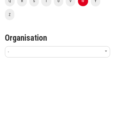
Q
R
S
T
U
V
W
Y
Z
Organisation
-