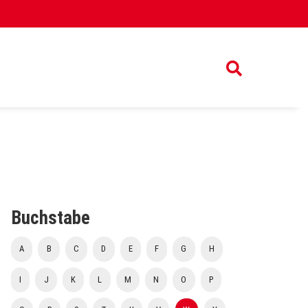
Buchstabe
A
B
C
D
E
F
G
H
I
J
K
L
M
N
O
P