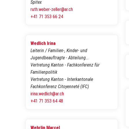
Spitex
ruth.weber-zeller@ar.ch
+41 71 353 66 24
Wedlich Irina
Leiterin / Familien-, Kinder- und
Jugendbeauftragte - Abteilung
Chancengleichheit
Vertretung Kanton - Fachkonferenz für
Familienpolitik
Vertretung Kanton - Interkantonale
Fachkonferenz Citoyenneté (IFC)
irina.wedlich@ar.ch
+41 71 353 64 48
Wehrlin Marcel