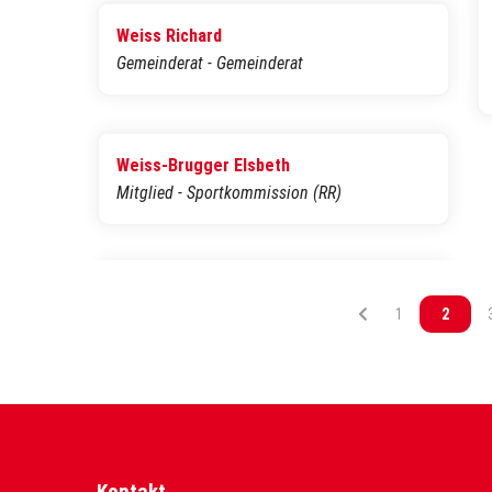
Weiss Richard
Gemeinderat - Gemeinderat
Weiss-Brugger Elsbeth
Mitglied - Sportkommission (RR)
Vous êtes sur l
1
Vous êt
2
Kontakt