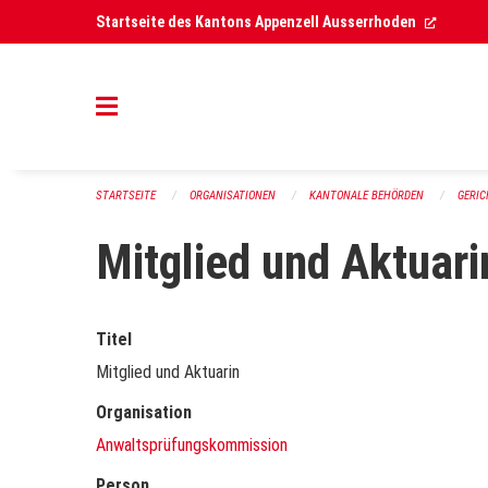
Navigation überspringen
(Extern
Startseite des Kantons Appenzell Ausserrhoden
STARTSEITE
ORGANISATIONEN
KANTONALE BEHÖRDEN
GERI
Mitglied und Aktuari
Titel
Mitglied und Aktuarin
Organisation
Anwaltsprüfungskommission
Person