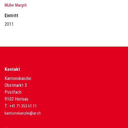
Müller Margrit
Eintritt
2011
Kontakt
Kantonskanzlei
Obstmarkt 3
Postfach
9102 Herisau
T:
+41 71 353 61 11
kantonskanzlei@ar.ch