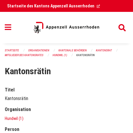
Navigation überspringen
(External Link)
Startseite des Kantons Appenzell Ausserrhoden
STARTSEITE
ORGANISATIONEN
KANTONALE BEHÖRDEN
KANTONSRAT
MITGLIEDER DES KANTONSRATES
HUNDWIL (1)
KANTONSRÄTIN
Kantonsrätin
Titel
Kantonsrätin
Organisation
Hundwil (1)
Person