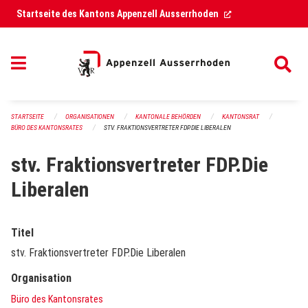
Navigation überspringen
(External Link)
Startseite des Kantons Appenzell Ausserrhoden
STARTSEITE
ORGANISATIONEN
KANTONALE BEHÖRDEN
KANTONSRAT
BÜRO DES KANTONSRATES
STV. FRAKTIONSVERTRETER FDP.DIE LIBERALEN
stv. Fraktionsvertreter FDP.Die
Liberalen
Titel
stv. Fraktionsvertreter FDP.Die Liberalen
Organisation
Büro des Kantonsrates