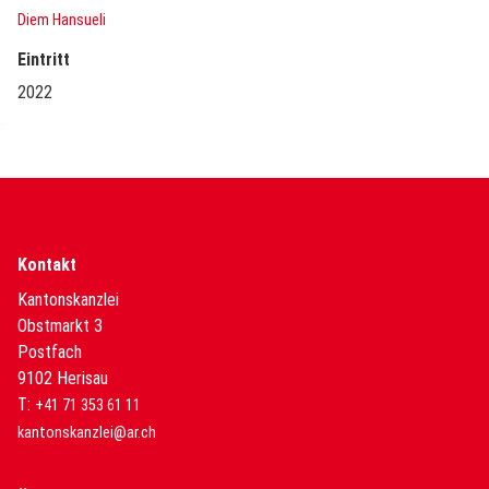
Diem Hansueli
Eintritt
2022
Kontakt
Kantonskanzlei
Obstmarkt 3
Postfach
9102 Herisau
T:
+41 71 353 61 11
kantonskanzlei@ar.ch