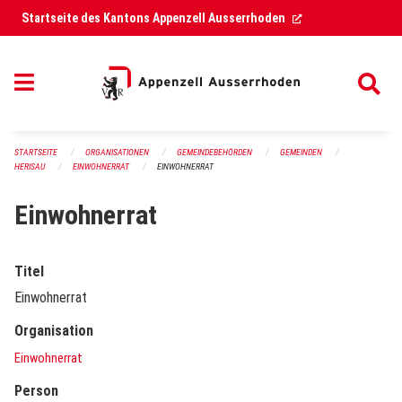
Navigation überspringen
(External Link)
Startseite des Kantons Appenzell Ausserrhoden
STARTSEITE
ORGANISATIONEN
GEMEINDEBEHÖRDEN
GEMEINDEN
HERISAU
EINWOHNERRAT
EINWOHNERRAT
Einwohnerrat
Titel
Einwohnerrat
Organisation
Einwohnerrat
Person