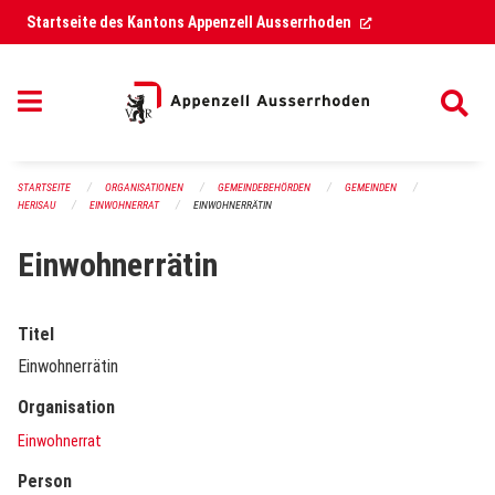
Navigation überspringen
(External Link)
Startseite des Kantons Appenzell Ausserrhoden
STARTSEITE
ORGANISATIONEN
GEMEINDEBEHÖRDEN
GEMEINDEN
HERISAU
EINWOHNERRAT
EINWOHNERRÄTIN
Einwohnerrätin
Titel
Einwohnerrätin
Organisation
Einwohnerrat
Person