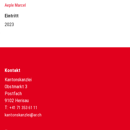
Aeple Marcel
Eintritt
2023
Kontakt
Kantonskanzlei
Obstmarkt 3
Postfach
9102 Herisau
T:
+41 71 353 61 11
kantonskanzlei@ar.ch