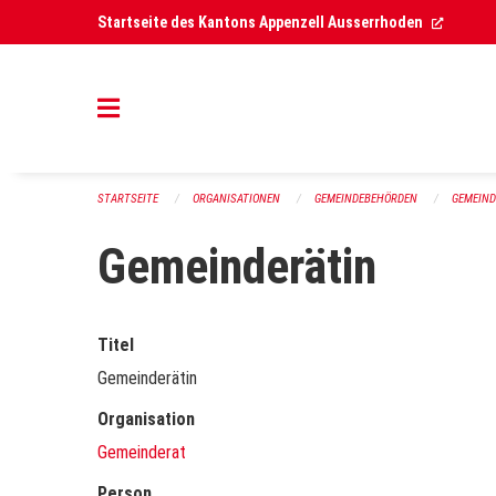
Navigation überspringen
(Extern
Startseite des Kantons Appenzell Ausserrhoden
STARTSEITE
ORGANISATIONEN
GEMEINDEBEHÖRDEN
GEMEIN
Gemeinderätin
Titel
Gemeinderätin
Organisation
Gemeinderat
Person