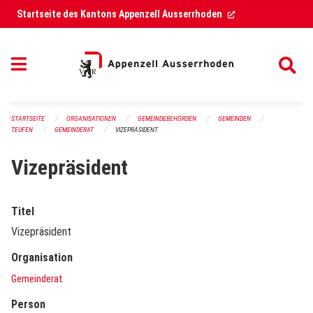
Navigation überspringen
(External Link)
Startseite des Kantons Appenzell Ausserrhoden
STARTSEITE
ORGANISATIONEN
GEMEINDEBEHÖRDEN
GEMEINDEN
TEUFEN
GEMEINDERAT
VIZEPRÄSIDENT
Vizepräsident
Titel
Vizepräsident
Organisation
Gemeinderat
Person