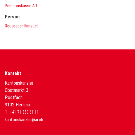
Pensionskasse AR
Person
Reutegger Hansueli
Kontakt
Kantonskanzlei
Obstmarkt 3
Postfach
9102 Herisau
T:
+41 71 353 61 11
kantonskanzlei@ar.ch