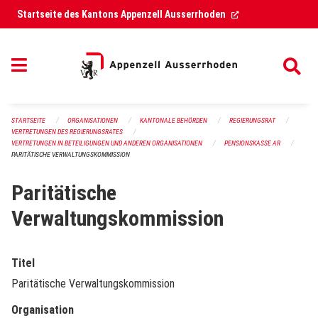
Navigation überspringen
(External Link)
Startseite des Kantons Appenzell Ausserrhoden
STARTSEITE
ORGANISATIONEN
KANTONALE BEHÖRDEN
REGIERUNGSRAT
VERTRETUNGEN DES REGIERUNGSRATES
VERTRETUNGEN IN BETEILIGUNGEN UND ANDEREN ORGANISATIONEN
PENSIONSKASSE AR
PARITÄTISCHE VERWALTUNGSKOMMISSION
Paritätische
Verwaltungskommission
Titel
Paritätische Verwaltungskommission
Organisation