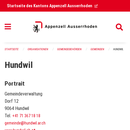
Navigation überspringen
(External Link)
Startseite des Kantons Appenzell Ausserrhoden
STARTSEITE
ORGANISATIONEN
GEMEINDEBEHÖRDEN
GEMEINDEN
HUNDWIL
Hundwil
Portrait
Gemeindeverwaltung
Dorf 12
9064 Hundwil
Tel.
+41 71 367 18 18
gemeinde@hundwil.ar.ch
(External Link)