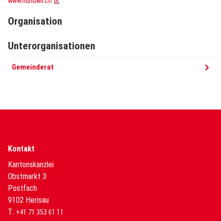
www.hundwil.ch
Organisation
Unterorganisationen
Gemeinderat
Kontakt
Kantonskanzlei
Obstmarkt 3
Postfach
9102 Herisau
T:
+41 71 353 61 11