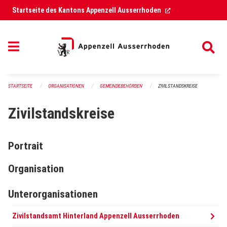
Navigation überspringen
(External Link)
Startseite des Kantons Appenzell Ausserrhoden
STARTSEITE
ORGANISATIONEN
GEMEINDEBEHÖRDEN
ZIVILSTANDSKREISE
Zivilstandskreise
Portrait
Organisation
Unterorganisationen
Zivilstandsamt Hinterland Appenzell Ausserrhoden