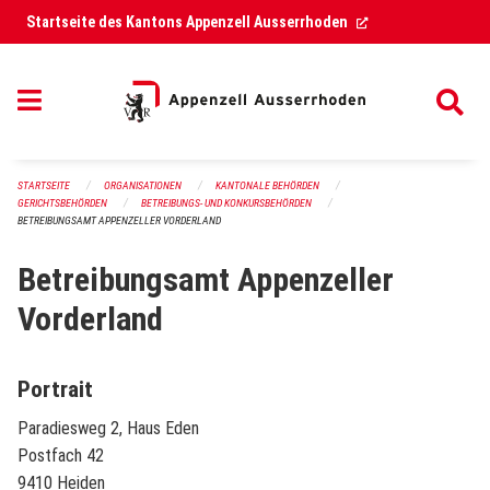
Navigation überspringen
(External Link)
Startseite des Kantons Appenzell Ausserrhoden
STARTSEITE
ORGANISATIONEN
KANTONALE BEHÖRDEN
GERICHTSBEHÖRDEN
BETREIBUNGS- UND KONKURSBEHÖRDEN
BETREIBUNGSAMT APPENZELLER VORDERLAND
Betreibungsamt Appenzeller
Vorderland
Portrait
Paradiesweg 2, Haus Eden
Postfach 42
9410 Heiden