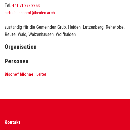
Tel.
+41 71 898 88 60
betreibungsamt@heiden.ar.ch
zuständig für die Gemeinden Grub, Heiden, Lutzenberg, Rehetobel,
Reute, Wald, Walzenhausen, Wolfhalden
Organisation
Personen
,
Bischof Michael
Leiter
Kontakt