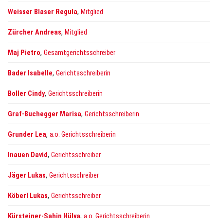
,
Weisser Blaser Regula
Mitglied
,
Zürcher Andreas
Mitglied
,
Maj Pietro
Gesamtgerichtsschreiber
,
Bader Isabelle
Gerichtsschreiberin
,
Boller Cindy
Gerichtsschreiberin
,
Graf-Buchegger Marisa
Gerichtsschreiberin
,
Grunder Lea
a.o. Gerichtsschreiberin
,
Inauen David
Gerichtsschreiber
,
Jäger Lukas
Gerichtsschreiber
,
Köberl Lukas
Gerichtsschreiber
,
Kürsteiner-Sahin Hülya
a.o. Gerichtsschreiberin