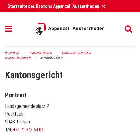
Navigation überspringen
(External Link)
Startseite des Kantons Appenzell Ausserrhoden
STARTSEITE
ORGANISATIONEN
KANTONALE BEHÖRDEN
GERICHTSBEHÖRDEN
KANTONSGERICHT
Kantonsgericht
Portrait
Landsgemeindeplatz 2
Postfach
9043 Trogen
Tel.
+41 71 343 64 04