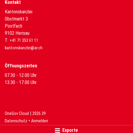
Kontakt
Kantonskanzlei
Obstmarkt 3
Postfach
9102 Herisau
T:
+41 71 353 61 11
kantonskanzlei@ar.ch
Öffnungszeiten
07.30 - 12.00 Uhr
13.30 - 17.00 Uhr
|
(External Link)
(External Link)
OneGov Cloud
2026.39
(External Link)
Datenschutz
Anmelden
Exporte