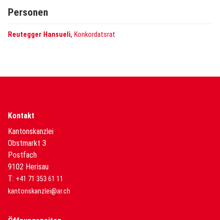
Personen
,
Reutegger Hansueli
Konkordatsrat
Kontakt
Kantonskanzlei
Obstmarkt 3
Postfach
9102 Herisau
T:
+41 71 353 61 11
kantonskanzlei@ar.ch