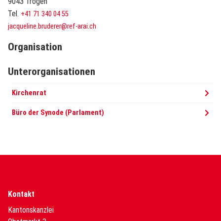
9043 Trogen
Tel.
+41 71 340 04 55
jacqueline.bruderer@ref-arai.ch
Organisation
Unterorganisationen
Kirchenrat
Büro der Synode (Parlament)
Kontakt
Kantonskanzlei