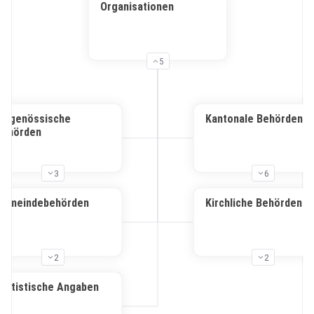
Organisationen
5
Eidgenössische
Kantonale Behörden
Behörden
3
6
Gemeindebehörden
Kirchliche Behörden
2
2
Statistische Angaben