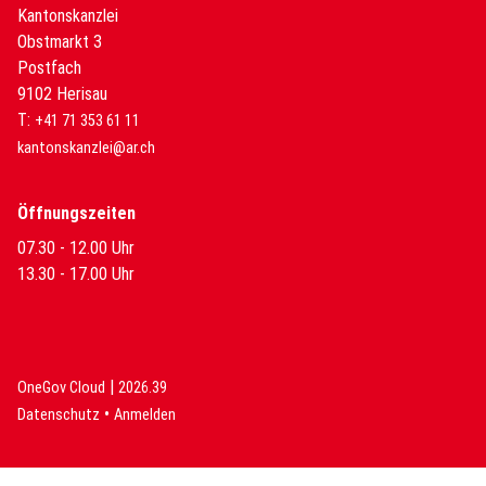
Kantonskanzlei
Obstmarkt 3
Postfach
9102 Herisau
T:
+41 71 353 61 11
kantonskanzlei@ar.ch
Öffnungszeiten
07.30 - 12.00 Uhr
13.30 - 17.00 Uhr
|
(External Link)
(External Link)
OneGov Cloud
2026.39
(External Link)
Datenschutz
Anmelden