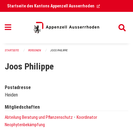
Navigation überspringen
(External Link)
Startseite des Kantons Appenzell Ausserrhoden
STARTSEITE
PERSONEN
JOOS PHILIPPE
Joos Philippe
Postadresse
Heiden
Mitgliedschaften
-
Abteilung Beratung und Pflanzenschutz
Koordinator
Neophytenbekämpfung