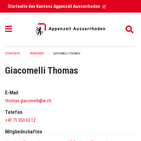
Navigation überspringen
(External Link)
Startseite des Kantons Appenzell Ausserrhoden
STARTSEITE
PERSONEN
GIACOMELLI THOMAS
Giacomelli Thomas
E-Mail
thomas.giacomelli@ar.ch
Telefon
+41 71 353 62 12
Mitgliedschaften