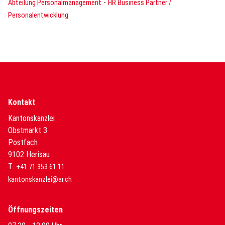
-
Abteilung Personalmanagement
HR Business Partner /
Personalentwicklung
Kontakt
Kantonskanzlei
Obstmarkt 3
Postfach
9102 Herisau
T:
+41 71 353 61 11
kantonskanzlei@ar.ch
Öffnungszeiten