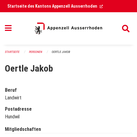
Navigation überspringen
(External Link)
Startseite des Kantons Appenzell Ausserrhoden
STARTSEITE
PERSONEN
OERTLE JAKOB
Oertle Jakob
Beruf
Landwirt
Postadresse
Hundwil
Mitgliedschaften