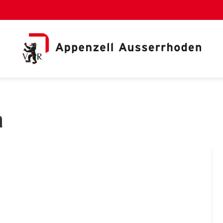
al Link)
a