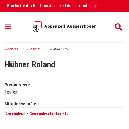
Navigation überspringen
(External Link)
Startseite des Kantons Appenzell Ausserrhoden
STARTSEITE
PERSONEN
HÜBNER ROLAND
Hübner Roland
Postadresse
Teufen
Mitgliedschaften
-
Gemeinderat
Gemeindeschreiber-Stv.