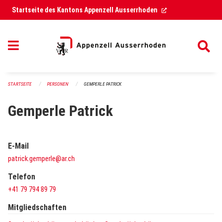
Navigation überspringen
(External Link)
Startseite des Kantons Appenzell Ausserrhoden
STARTSEITE
PERSONEN
GEMPERLE PATRICK
Gemperle Patrick
E-Mail
patrick.gemperle@ar.ch
Telefon
+41 79 794 89 79
Mitgliedschaften