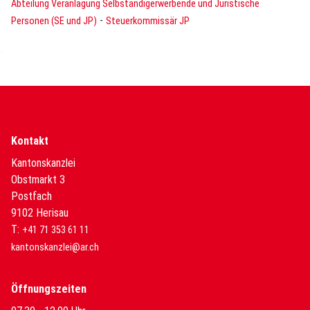
Abteilung Veranlagung Selbständigerwerbende und Juristische
-
Personen (SE und JP)
Steuerkommissär JP
Kontakt
Kantonskanzlei
Obstmarkt 3
Postfach
9102 Herisau
T:
+41 71 353 61 11
kantonskanzlei@ar.ch
Öffnungszeiten