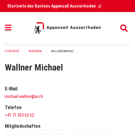
Navigation überspringen
(External Link)
Startseite des Kantons Appenzell Ausserrhoden
STARTSEITE
PERSONEN
WALLNER MICHAEL
Wallner Michael
E-Mail
michael.wallner@ar.ch
Telefon
+41 71 353 62 62
Mitgliedschaften