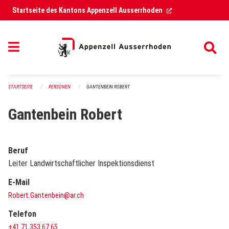
Navigation überspringen
(External Link)
Startseite des Kantons Appenzell Ausserrhoden
STARTSEITE
PERSONEN
GANTENBEIN ROBERT
Gantenbein Robert
Beruf
Leiter Landwirtschaftlicher Inspektionsdienst
E-Mail
Robert.Gantenbein@ar.ch
Telefon
+41 71 353 67 65