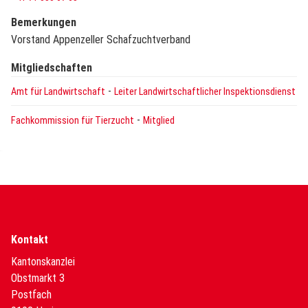
Bemerkungen
Vorstand Appenzeller Schafzuchtverband
Mitgliedschaften
-
Amt für Landwirtschaft
Leiter Landwirtschaftlicher Inspektionsdienst
-
Fachkommission für Tierzucht
Mitglied
Kontakt
Kantonskanzlei
Obstmarkt 3
Postfach