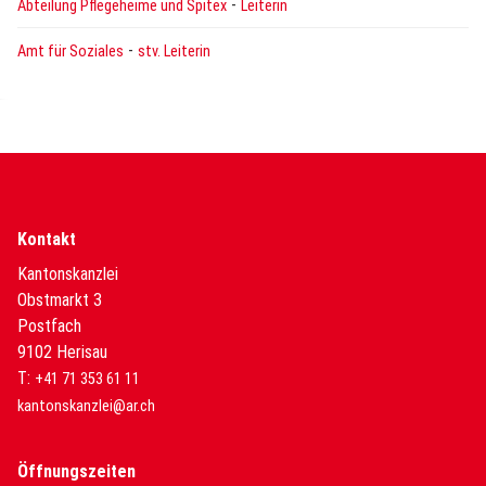
-
Abteilung Pflegeheime und Spitex
Leiterin
-
Amt für Soziales
stv. Leiterin
Kontakt
Kantonskanzlei
Obstmarkt 3
Postfach
9102 Herisau
T:
+41 71 353 61 11
kantonskanzlei@ar.ch
Öffnungszeiten