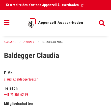
Navigation überspringen
(External Link)
Startseite des Kantons Appenzell Ausserrhoden
STARTSEITE
PERSONEN
BALDEGGER CLAUDIA
Baldegger Claudia
E-Mail
claudia.baldegger@ar.ch
Telefon
+41 71 353 62 19
Mitgliedschaften