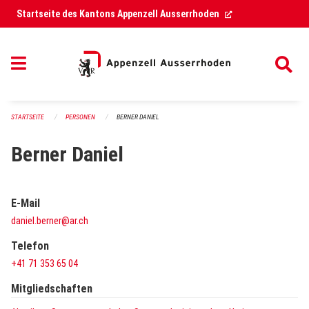
Navigation überspringen
(External Link)
Startseite des Kantons Appenzell Ausserrhoden
STARTSEITE
PERSONEN
BERNER DANIEL
Berner Daniel
E-Mail
daniel.berner@ar.ch
Telefon
+41 71 353 65 04
Mitgliedschaften