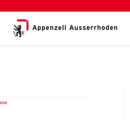
al Link)
ässe