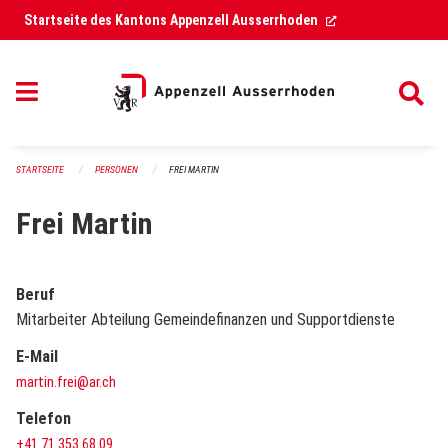
Navigation überspringen
(External Link)
Startseite des Kantons Appenzell Ausserrhoden
STARTSEITE
PERSONEN
FREI MARTIN
Frei Martin
Beruf
Mitarbeiter Abteilung Gemeindefinanzen und Supportdienste
E-Mail
martin.frei@ar.ch
Telefon
+41 71 353 68 09