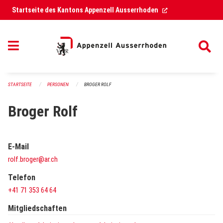
Navigation überspringen
(External Link)
Startseite des Kantons Appenzell Ausserrhoden
STARTSEITE
PERSONEN
BROGER ROLF
Broger Rolf
E-Mail
rolf.broger@ar.ch
Telefon
+41 71 353 64 64
Mitgliedschaften