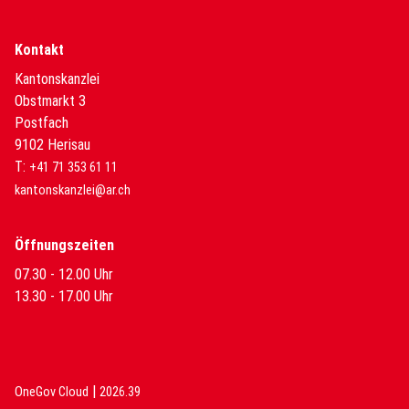
Kontakt
Kantonskanzlei
Obstmarkt 3
Postfach
9102 Herisau
T:
+41 71 353 61 11
kantonskanzlei@ar.ch
Öffnungszeiten
07.30 - 12.00 Uhr
13.30 - 17.00 Uhr
|
(External Link)
(External Link)
OneGov Cloud
2026.39