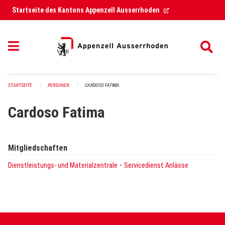
Navigation überspringen
(External Link)
Startseite des Kantons Appenzell Ausserrhoden
STARTSEITE
PERSONEN
CARDOSO FATIMA
Cardoso Fatima
Mitgliedschaften
-
Dienstleistungs- und Materialzentrale
Servicedienst Anlässe