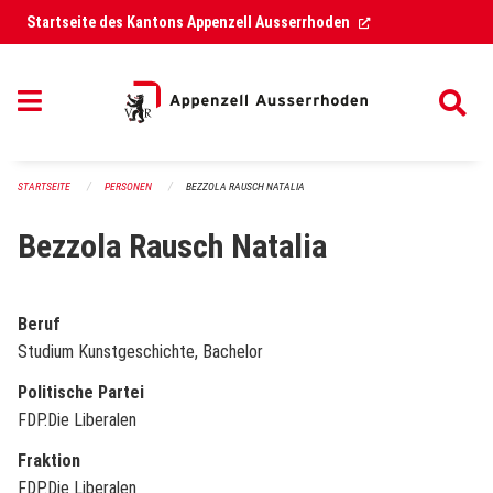
Navigation überspringen
(External Link)
Startseite des Kantons Appenzell Ausserrhoden
STARTSEITE
PERSONEN
BEZZOLA RAUSCH NATALIA
Bezzola Rausch Natalia
Beruf
Studium Kunstgeschichte, Bachelor
Politische Partei
FDP.Die Liberalen
Fraktion
FDP.Die Liberalen