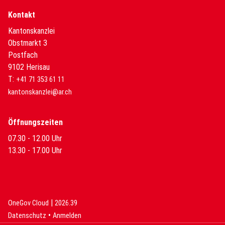
Kontakt
Kantonskanzlei
Obstmarkt 3
Postfach
9102 Herisau
T:
+41 71 353 61 11
kantonskanzlei@ar.ch
Öffnungszeiten
07.30 - 12.00 Uhr
13.30 - 17.00 Uhr
|
(External Link)
(External Link)
OneGov Cloud
2026.39
(External Link)
Datenschutz
Anmelden