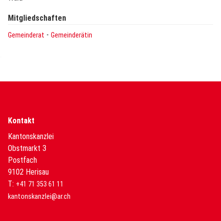
Mitgliedschaften
-
Gemeinderat
Gemeinderätin
Kontakt
Kantonskanzlei
Obstmarkt 3
Postfach
9102 Herisau
T:
+41 71 353 61 11
kantonskanzlei@ar.ch