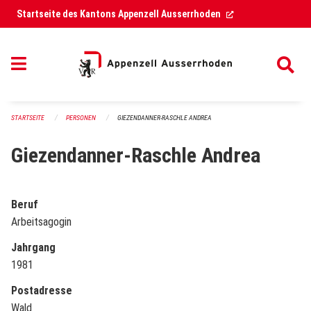
Navigation überspringen
(External Link)
Startseite des Kantons Appenzell Ausserrhoden
STARTSEITE
PERSONEN
GIEZENDANNER-RASCHLE ANDREA
Giezendanner-Raschle Andrea
Beruf
Arbeitsagogin
Jahrgang
1981
Postadresse
Wald