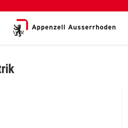
al Link)
rik