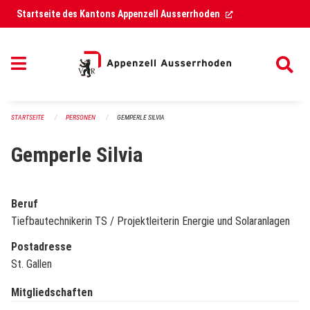
Navigation überspringen
(External Link)
Startseite des Kantons Appenzell Ausserrhoden
STARTSEITE
PERSONEN
GEMPERLE SILVIA
Gemperle Silvia
Beruf
Tiefbautechnikerin TS / Projektleiterin Energie und Solaranlagen
Postadresse
St. Gallen
Mitgliedschaften