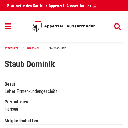
Navigation überspringen
(External Link)
Startseite des Kantons Appenzell Ausserrhoden
STARTSEITE
PERSONEN
STAUB DOMINIK
Staub Dominik
Beruf
Leiter Firmenkundengeschäft
Postadresse
Herisau
Mitgliedschaften