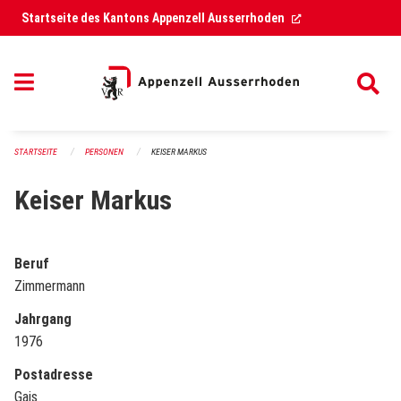
Navigation überspringen
(External Link)
Startseite des Kantons Appenzell Ausserrhoden
STARTSEITE
PERSONEN
KEISER MARKUS
Keiser Markus
Beruf
Zimmermann
Jahrgang
1976
Postadresse
Gais