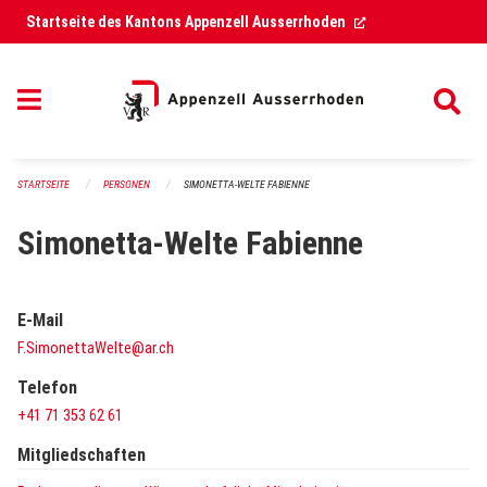
Navigation überspringen
(External Link)
Startseite des Kantons Appenzell Ausserrhoden
STARTSEITE
PERSONEN
SIMONETTA-WELTE FABIENNE
Simonetta-Welte Fabienne
E-Mail
F.SimonettaWelte@ar.ch
Telefon
+41 71 353 62 61
Mitgliedschaften