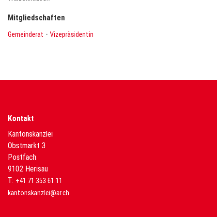
Mitgliedschaften
-
Gemeinderat
Vizepräsidentin
Kontakt
Kantonskanzlei
Obstmarkt 3
Postfach
9102 Herisau
T:
+41 71 353 61 11
kantonskanzlei@ar.ch