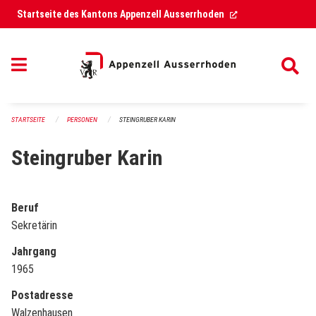
Navigation überspringen
(External Link)
Startseite des Kantons Appenzell Ausserrhoden
STARTSEITE
PERSONEN
STEINGRUBER KARIN
Steingruber Karin
Beruf
Sekretärin
Jahrgang
1965
Postadresse
Walzenhausen