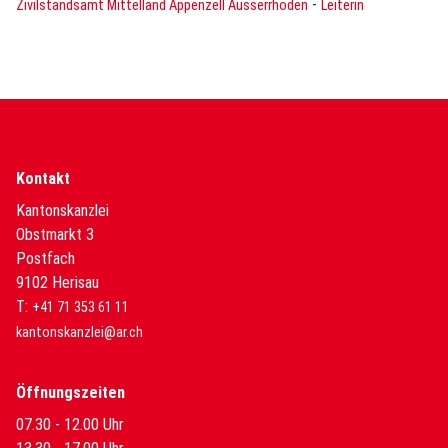
-
Zivilstandsamt Mittelland Appenzell Ausserrhoden
Leiterin
Kontakt
Kantonskanzlei
Obstmarkt 3
Postfach
9102 Herisau
T:
+41 71 353 61 11
kantonskanzlei@ar.ch
Öffnungszeiten
07.30 - 12.00 Uhr