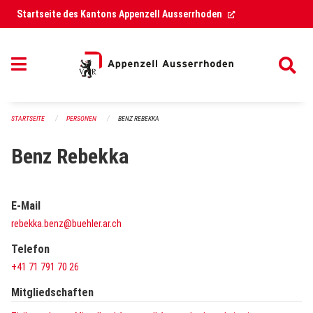
Navigation überspringen
(External Link)
Startseite des Kantons Appenzell Ausserrhoden
STARTSEITE
PERSONEN
BENZ REBEKKA
Benz Rebekka
E-Mail
rebekka.benz@buehler.ar.ch
Telefon
+41 71 791 70 26
Mitgliedschaften