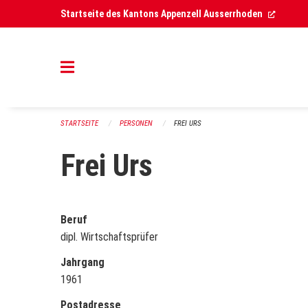
Navigation überspringen
(Extern
Startseite des Kantons Appenzell Ausserrhoden
STARTSEITE
PERSONEN
FREI URS
Frei Urs
Beruf
dipl. Wirtschaftsprüfer
Jahrgang
1961
Postadresse