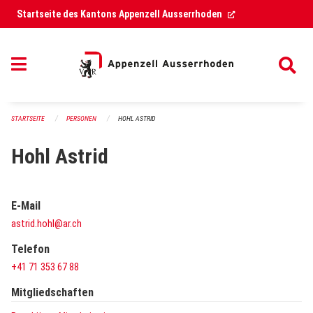
Navigation überspringen
(External Link)
Startseite des Kantons Appenzell Ausserrhoden
STARTSEITE
PERSONEN
HOHL ASTRID
Hohl Astrid
E-Mail
astrid.hohl@ar.ch
Telefon
+41 71 353 67 88
Mitgliedschaften