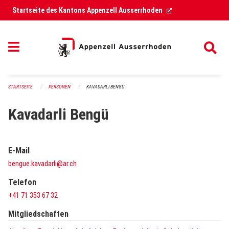
Navigation überspringen
(External Link)
Startseite des Kantons Appenzell Ausserrhoden
STARTSEITE
PERSONEN
KAVADARLI BENGÜ
Kavadarli Bengü
E-Mail
bengue.kavadarli@ar.ch
Telefon
+41 71 353 67 32
Mitgliedschaften