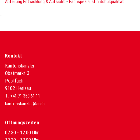
-
Abteilung Entwicklung & Aufsicht
Fachspezialistin Schulqualität
Kontakt
Kantonskanzlei
Obstmarkt 3
Postfach
9102 Herisau
T:
+41 71 353 61 11
kantonskanzlei@ar.ch
Öffnungszeiten
07.30 - 12.00 Uhr