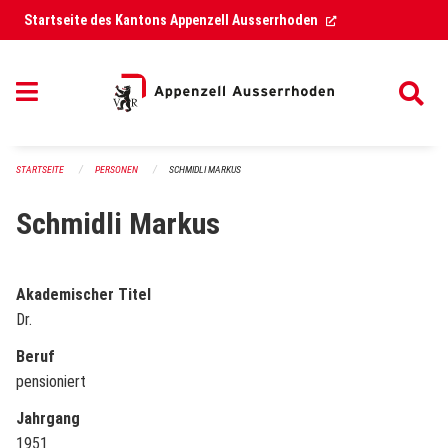
Navigation überspringen
(External Link)
Startseite des Kantons Appenzell Ausserrhoden
STARTSEITE
PERSONEN
SCHMIDLI MARKUS
Schmidli Markus
Akademischer Titel
Dr.
Beruf
pensioniert
Jahrgang
1951