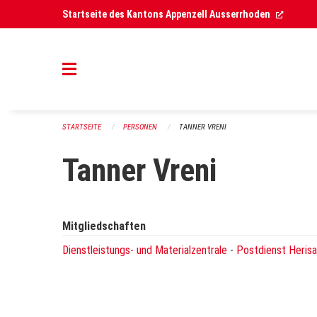
Navigation überspringen
(Extern
Startseite des Kantons Appenzell Ausserrhoden
STARTSEITE
PERSONEN
TANNER VRENI
Tanner Vreni
Mitgliedschaften
Dienstleistungs- und Materialzentrale
-
Postdienst Heris