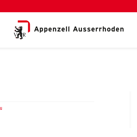
al Link)
au