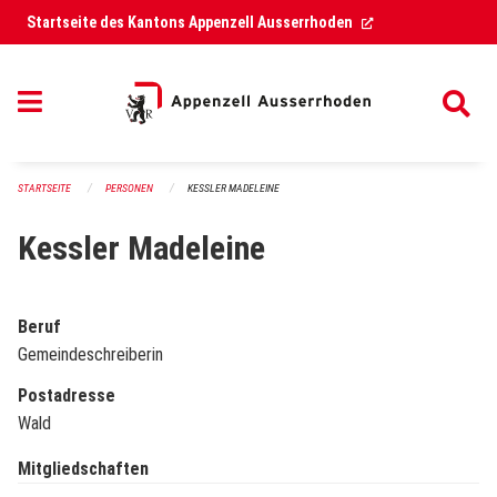
Navigation überspringen
(External Link)
Startseite des Kantons Appenzell Ausserrhoden
STARTSEITE
PERSONEN
KESSLER MADELEINE
Kessler Madeleine
Beruf
Gemeindeschreiberin
Postadresse
Wald
Mitgliedschaften